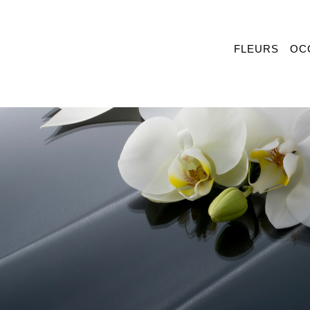
FLEURS
OC
I
ARRANGEMENTS FUNERAIRES
PROMPT RETABLISSEMENT
LE PLAISIR
PRODUITS DE SAISON
FUNERAILLES
AGE
DES FLEURS AVEC DU VIN
FÊTE DES PERES
VERSAIRE DE MARIAGE
PLANTES
FÊTE DES SECRETAIRES