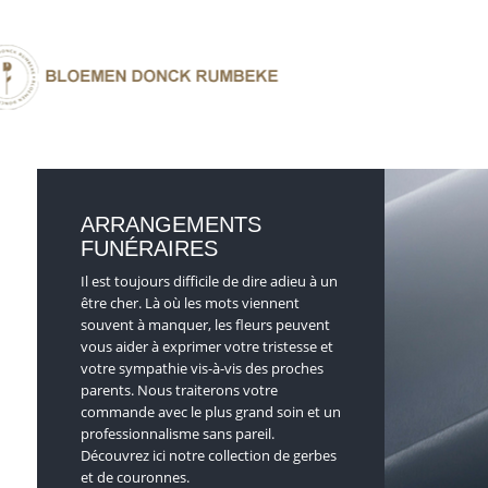
TOUTES LES FLEURS
FÊTE DES MERES
MERC
ARRANGEMENTS
BOUQUETS
ANNIVERSAIRE
POUR 
FUNÉRAIRES
BOUQUETS CEUILLETTES
NAISSANCE
MARI
Il est toujours difficile de dire adieu à un
ARRANGEMENTS
RETRAITE
ANNI
être cher. Là où les mots viennent
souvent à manquer, les fleurs peuvent
vous aider à exprimer votre tristesse et
votre sympathie vis-à-vis des proches
parents. Nous traiterons votre
commande avec le plus grand soin et un
professionnalisme sans pareil.
Découvrez ici notre collection de gerbes
et de couronnes.