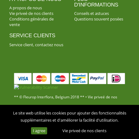
D'INFORMATIONS
A propos de nous
Vie priveé de nos clients
Conseils et astuces
Conditions générales de
Questions souvent posées
vente
SERVICE CLIENTS
Service client, contactez nous
** © Fleurop Interflora, Belgium 2018 ** •
Vie priveé de nos
clients
•
Conditions de vente
Le site web utilise les cookies pour ajouter des fonctionnalités
supplémentaires et d'améliorer la facilité d'utilisation.
I agree
Vie priveé de nos clients