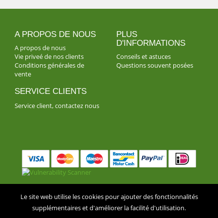
A PROPOS DE NOUS
PLUS
D'INFORMATIONS
A propos de nous
Vie priveé de nos clients
Conseils et astuces
Conditions générales de
Questions souvent posées
vente
SERVICE CLIENTS
Service client, contactez nous
** © Fleurop Interflora, Belgium 2018 ** •
Vie priveé de nos
Le site web utilise les cookies pour ajouter des fonctionnalités
supplémentaires et d'améliorer la facilité d'utilisation.
clients
•
Conditions de vente