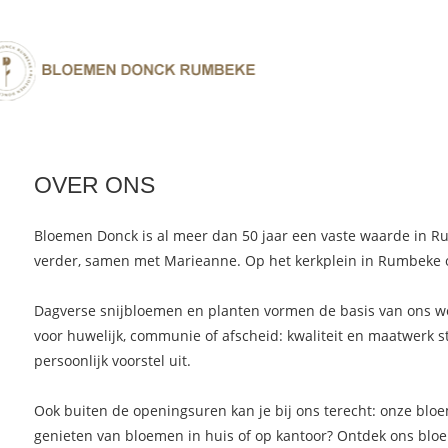
OVER ONS
ALLE BLOEMEN
MOEDERDAG
BEDANKT
GRAF
BOEKETTEN
VERJAARDAG
VOOR HET
SEIZ
PLUKBOEKETTEN
GEBOORTE
HUWELIJK
BLOE
Bloemen Donck is al meer dan 50 jaar een vaste waarde in R
BLOEMSTUKKEN
PENSIOEN
HUWELIJ
PLAN
verder, samen met Marieanne. Op het kerkplein in Rumbeke 
Dagverse snijbloemen en planten vormen de basis van ons wer
voor huwelijk, communie of afscheid: kwaliteit en maatwerk s
persoonlijk voorstel uit.
Ook buiten de openingsuren kan je bij ons terecht: onze blo
genieten van bloemen in huis of op kantoor? Ontdek ons bloe