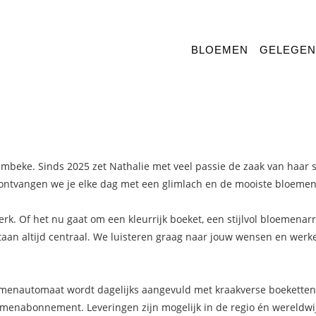
BLOEMEN
GELEGE
WERK
BETERSCHAP
 PLEZIER
OENSPRODUCTEN
UITVAART
MEN MET WIJN
VADERDAG
umbeke. Sinds 2025 zet Nathalie met veel passie de zaak van haar
KSVERJAARDAG
TEN
SECRETARESSEDAG
ontvangen we je elke dag met een glimlach en de mooiste bloemen
k. Of het nu gaat om een kleurrijk boeket, een stijlvol bloemena
taan altijd centraal. We luisteren graag naar jouw wensen en werk
emenautomaat wordt dagelijks aangevuld met kraakverse boeketten.
menabonnement. Leveringen zijn mogelijk in de regio én wereldwij