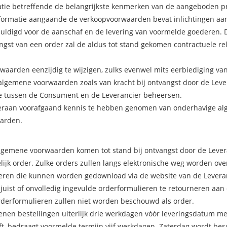
atie betreffende de belangrijkste kenmerken van de aangeboden p
nformatie aangaande de verkoopvoorwaarden bevat inlichtingen a
chuldigd voor de aanschaf en de levering van voormelde goederen. 
gst van een order zal de aldus tot stand gekomen contractuele rel
waarden eenzijdig te wijzigen, zulks evenwel mits eerbiediging va
algemene voorwaarden zoals van kracht bij ontvangst door de Leve
tie tussen de Consument en de Leverancier beheersen.
hieraan voorafgaand kennis te hebben genomen van onderhavige a
aarden.
gemene voorwaarden komen tot stand bij ontvangst door de Lever
lijk order. Zulke orders zullen langs elektronische weg worden ov
eren die kunnen worden gedownload via de website van de Leveran
njuist of onvolledig ingevulde orderformulieren te retourneren aan
orderformulieren zullen niet worden beschouwd als order.
dienen bestellingen uiterlijk drie werkdagen vóór leveringsdatum 
eft, bedraagt voormelde termijn vijf werkdagen. Zaterdag wordt be