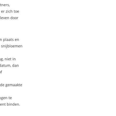
tners,
 er zich toe
leven door
n plaats en
g snijbloemen
, niet in
 datum, dan
of
n de gemaakte
ngen te
ent binden.