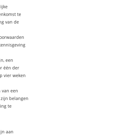
ijke
enkomst te
ng van de
voorwaarden
kennisgeving
jn, een
r één der
op vier weken
n van een
 zijn belangen
ing te
ijn aan