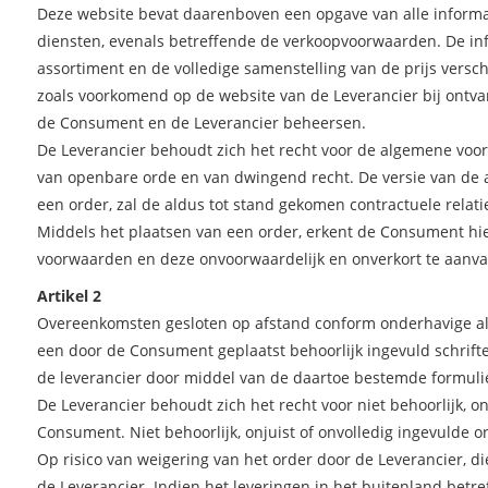
Deze website bevat daarenboven een opgave van alle inform
diensten, evenals betreffende de verkoopvoorwaarden. De i
assortiment en de volledige samenstelling van de prijs vers
zoals voorkomend op de website van de Leverancier bij ontvan
de Consument en de Leverancier beheersen.
De Leverancier behoudt zich het recht voor de algemene voor
van openbare orde en van dwingend recht. De versie van de 
een order, zal de aldus tot stand gekomen contractuele rela
Middels het plaatsen van een order, erkent de Consument 
voorwaarden en deze onvoorwaardelijk en onverkort te aanv
Artikel 2
Overeenkomsten gesloten op afstand conform onderhavige al
een door de Consument geplaatst behoorlijk ingevuld schrifte
de leverancier door middel van de daartoe bestemde formuli
De Leverancier behoudt zich het recht voor niet behoorlijk, o
Consument. Niet behoorlijk, onjuist of onvolledig ingevulde 
Op risico van weigering van het order door de Leverancier, 
de Leverancier. Indien het leveringen in het buitenland betr