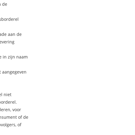
n de
sborderel
hade aan de
levering
e in zijn naam
dt aangegeven
l niet
orderel.
deren, voor
onsument of de
olgers, of