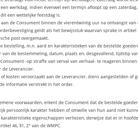
een werkdag. Indien evenwel een termijn afloopt op een zaterdag,
t een wettelijke feestdag is.
r aan de Consument binnen de vierentwintig uur na ontvangst van 
derbevestiging geldt als het bewijsstuk waarvan sprake in artikel
ische post overgemaakt.
e bestelling, m.n. aard en karakteristieken van de bestelde goeder
van de bestemmeling, datum, plaats en, desgevallend, tijdstip van
 Consument -op straffe van verval van verhaal- te reageren binnen
r de Leverancier.
 of kosten veroorzaakt aan de Leverancier, diens aangestelden of 
e informatie verstrekt in het order.
gemene voorwaarden, erkent de Consument dat de bestelde goeder
delijk persoonlijk karakter hebben of omwille van hun aard niet ku
karakteristieke eigenschappen verliezen, derwijze dat er in hoofd
tikel 46, §1, 2° van de WMPC.