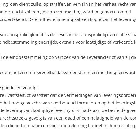
ing, dan dient zulks, op straffe van verval van het verhaalrecht va
an de klacht zal een geschreven melding worden gemaakt op het
ondertekend. De eindbestemmeling zal een kopie van het levering
an aansprakelijkheid, is de Leverancier aansprakelijk voor alle sc
indbestemmeling enerzijds, evenals voor laattijdige of verkeerde 
l de eindbestemmeling op verzoek van de Leverancier of van zij di
rakteristieken en hoerveelheid, overeenstemmen met hetgeen wor
 goederen voorligt
 vaststelt, of vaststelt dat de vermeldingen van leveringsbordere
nd het nodige geschreven voorbehoud formuleren op het leveringsb
rde levering van, laattijdige levering of schade aan de bestelde goe
het rechtstreeks gevolg is van een daad of een nalatigheid van de C
en die in hun naam en voor hun rekening handelen, hun rechtsopv