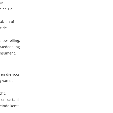
ke
cier. De
taksen of
t de
 bestelling,
. Mededeling
Consument.
 en die voor
g van de
cht.
contractant
 einde komt.