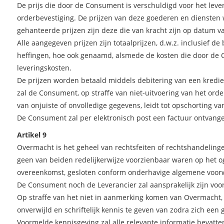
De prijs die door de Consument is verschuldigd voor het leve
orderbevestiging. De prijzen van deze goederen en diensten 
gehanteerde prijzen zijn deze die van kracht zijn op datum v
Alle aangegeven prijzen zijn totaalprijzen, d.w.z. inclusief 
heffingen, hoe ook genaamd, alsmede de kosten die door de 
leveringskosten.
De prijzen worden betaald middels debitering van een kredietka
zal de Consument, op straffe van niet-uitvoering van het ord
van onjuiste of onvolledige gegevens, leidt tot opschorting v
De Consument zal per elektronisch post een factuur ontvang
Artikel 9
Overmacht is het geheel van rechtsfeiten of rechtshandelinge
geen van beiden redelijkerwijze voorzienbaar waren op het o
overeenkomst, gesloten conform onderhavige algemene voorwaar
De Consument noch de Leverancier zal aansprakelijk zijn voor
Op straffe van het niet in aanmerking komen van Overmacht, 
onverwijld en schriftelijk kennis te geven van zodra zich ee
Voormelde kennisgeving zal alle relevante informatie bevatt