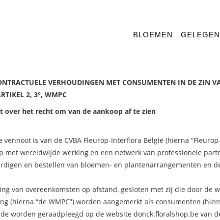
BLOEMEN
GELEGE
ONTRACTUELE VERHOUDINGEN MET CONSUMENTEN IN DE ZIN V
WERK
BETERSCHAP
RTIKEL 2, 3°, WMPC
 PLEZIER
OENSPRODUCTEN
UITVAART
 over het recht om van de aankoop af te zien
MEN MET WIJN
VADERDAG
KSVERJAARDAG
TEN
SECRETARESSEDAG
 vennoot is van de CVBA Fleurop-Interflora België (hierna “Fleurop-
oep met wereldwijde werking en een netwerk van professionele partn
ardigen en bestellen van bloemen- en plantenarrangementen en d
 van overeenkomsten op afstand, gesloten met zij die door de we
ng (hierna “de WMPC”) worden aangemerkt als consumenten (hier
de worden geraadpleegd op de website donck.floralshop.be van de