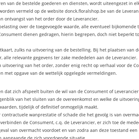
ren van de bestelde goederen en diensten, wordt uiteengezet in el
worden vermeld op de website donck.floralshop.be van de Leveran
an ontvangst van het order door de Leverancier.
de belasting over de toegevoegde waarde, alle eventueel bijkomende 
Consument dienen gedragen, hierin begrepen, doch niet beperkt to
art, zulks na uitvoering van de bestelling. Bij het plaatsen van de
er, alle relevante gegevens ter zake mededelen aan de Leverancier
an uitvoering van het order, zonder enig recht op verhaal voor de 
en met opgave van de wettelijk opgelegde vermeldingen.
n dat zich afspeelt buiten de wil van de Consument of Leverancier
genblik van het sluiten van de overeenkomst en welke de uitvoerin
den, tijdelijk of definitief onmogelijk maakt.
 contractuele wanprestatie of schade die het gevolg is van overma
verbinden de Consument, c.q. de Leverancier, er zich toe de mede
n geval van overmacht voordoet en van zodra aan deze toestand een
en aangaande de zich voordoende situatie.