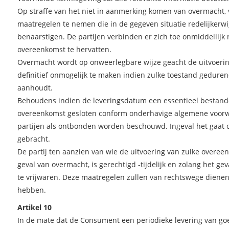
Op straffe van het niet in aanmerking komen van overmacht, v
maatregelen te nemen die in de gegeven situatie redelijkerw
benaarstigen. De partijen verbinden er zich toe onmiddellij
overeenkomst te hervatten.
Overmacht wordt op onweerlegbare wijze geacht de uitvoer
definitief onmogelijk te maken indien zulke toestand gedu
aanhoudt.
Behoudens indien de leveringsdatum een essentieel bestandde
overeenkomst gesloten conform onderhavige algemene voorw
partijen als ontbonden worden beschouwd. Ingeval het gaat o
gebracht.
De partij ten aanzien van wie de uitvoering van zulke overe
geval van overmacht, is gerechtigd -tijdelijk en zolang het 
te vrijwaren. Deze maatregelen zullen van rechtswege diene
hebben.
Artikel 10
In de mate dat de Consument een periodieke levering van goed