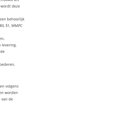
 wordt deze
een behoorlijk
 80, §1, WMPC
en,
 levering.
 de
goederen,
en volgens
nnen worden
e van de