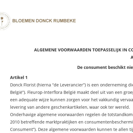
ALGEMENE VOORWAARDEN TOEPASSELIJK IN C
ALLE BLOEMEN
MOEDERDAG
BEDANKT
GRAF
A
BOEKETTEN
VERJAARDAG
VOOR HET
SEIZ
De consument beschikt niet
PLUKBOEKETTEN
GEBOORTE
HUWELIJK
BLOE
BLOEMSTUKKEN
PENSIOEN
HUWELIJ
PLAN
Artikel 1
Donck Florist (hierna “de Leverancier”) is een onderneming die
België”). Fleurop-Interflora België maakt deel uit van een gr
een adequate wijze kunnen zorgen voor het vakkundig verva
levering van andere geschenkartikelen, waar ook ter wereld.
Onderhavige algemene voorwaarden regelen de totstandkoming
2010 betreffende marktpraktijken en consumentenbeschermi
Consument”). Deze algemene voorwaarden kunnen te allen tij