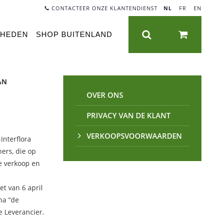
CONTACTEER ONZE KLANTENDIENST
NL
|
FR
|
EN
NHEDEN
SHOP BUITENLAND
AN
OVER ONS
PRIVACY VAN DE KLANT
VERKOOPSVOORWAARDEN
Interflora
ers, die op
e verkoop en
t van 6 april
na “de
 Leverancier.