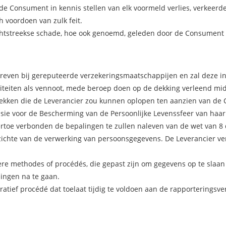
 de Consument in kennis stellen van elk voormeld verlies, verkeerde
h voordoen van zulk feit.
rechtstreekse schade, hoe ook genoemd, geleden door de Consument 
chreven bij gereputeerde verzekeringsmaatschappijen en zal deze i
viteiten als vennoot, mede beroep doen op de dekking verleend mid
 dekken die de Leverancier zou kunnen oplopen ten aanzien van de
ssie voor de Bescherming van de Persoonlijke Levenssfeer van haar 
rtoe verbonden de bepalingen te zullen naleven van de wet van 
ichte van de verwerking van persoonsgegevens. De Leverancier verk
ere methodes of procédés, die gepast zijn om gegevens op te slaa
lingen na te gaan.
atief procédé dat toelaat tijdig te voldoen aan de rapporteringsve