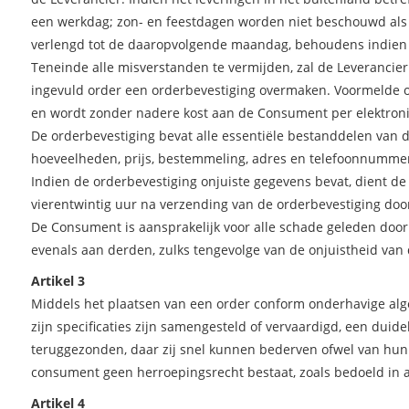
een werkdag; zon- en feestdagen worden niet beschouwd als 
verlengd tot de daaropvolgende maandag, behoudens indien di
Teneinde alle misverstanden te vermijden, zal de Leverancie
ingevuld order een orderbevestiging overmaken. Voormelde or
en wordt zonder nadere kost aan de Consument per elektron
De orderbevestiging bevat alle essentiële bestanddelen van d
hoeveelheden, prijs, bestemmeling, adres en telefoonnummer 
Indien de orderbevestiging onjuiste gegevens bevat, dient de
vierentwintig uur na verzending van de orderbevestiging doo
De Consument is aansprakelijk voor alle schade geleden door
evenals aan derden, zulks tengevolge van de onjuistheid van d
Artikel 3
Middels het plaatsen van een order conform onderhavige al
zijn specificaties zijn samengesteld of vervaardigd, een dui
teruggezonden, daar zij snel kunnen bederven ofwel van hun 
consument geen herroepingsrecht bestaat, zoals bedoeld in ar
Artikel 4