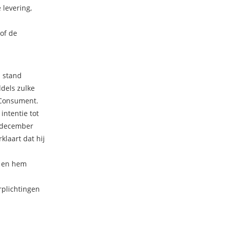
 levering,
of de
n stand
dels zulke
 Consument.
intentie tot
8 december
laart dat hij
n en hem
rplichtingen