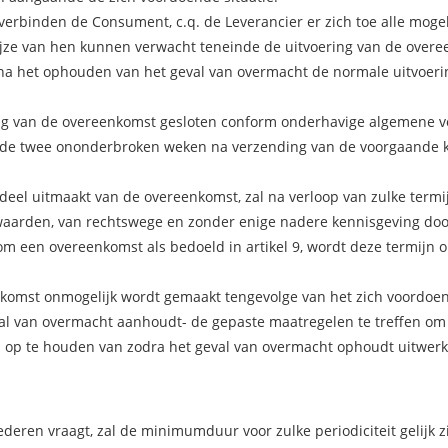
erbinden de Consument, c.q. de Leverancier er zich toe alle mogel
ijze van hen kunnen verwacht teneinde de uitvoering van de overe
k na het ophouden van het geval van overmacht de normale uitvoeri
ing van de overeenkomst gesloten conform onderhavige algemene 
rende twee ononderbroken weken na verzending van de voorgaande 
el uitmaakt van de overeenkomst, zal na verloop van zulke termi
aarden, van rechtswege en zonder enige nadere kennisgeving doo
m een overeenkomst als bedoeld in artikel 9, wordt deze termijn 
enkomst onmogelijk wordt gemaakt tengevolge van het zich voordoe
geval van overmacht aanhoudt- de gepaste maatregelen te treffen om
n op te houden van zodra het geval van overmacht ophoudt uitwerk
eren vraagt, zal de minimumduur voor zulke periodiciteit gelijk z