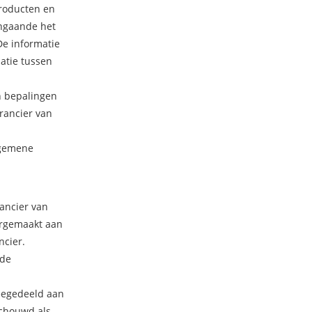
roducten en
angaande het
De informatie
atie tussen
n bepalingen
rancier van
lgemene
ancier van
ergemaakt aan
cier.
 de
meegedeeld aan
schouwd als