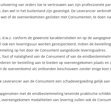
uitvoering van orders toe te vertrouwen aan zijn professionele par
, dan wel in het buitenland zijn gevestigd. De Leverancier verbindt
e wet of de overeenkomsten gesloten met Consumenten, te doen na
, d.w.z. conform de gewenste karakteristieken en op de aangegeve
al ook een leveringsuur worden gerespecteerd. Indien de bestellin
emmeling op het door de Consument aangeduide leveringsadres.
 fout of nalatigheid van de Consument of van de eindbestemmeling
oederen ter bestelling aan te bieden op overeengekomen plaats en
 de overeenkomst als ontbonden beschouwen zonder enige kost 
de Leverancier aan de Consument een schadevergoeding gelijk aa
n opgenomen met de eindbestemmeling teneinde praktische schikki
g overeengekomen modaliteiten van levering zullen ook de Consum